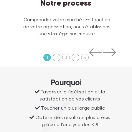
Notre process
de
Comprendre votre marché : En fonction
Co
ial,
de votre organisation, nous établissons
a
ta
une stratégie sur-mesure
cl
SE
1
2
3
4
5
Pourquoi
Favoriser la fidélisation et la
satisfaction de vos clients
Toucher un plus large public
Obtenir des résultats plus précis
grâce à l’analyse des KPI