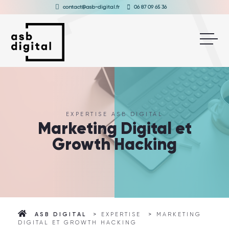
AGENCE DIGITALE À LYON : MARKETING DIGITAL ET
contact@asb-digital.fr
06 87 09 65 36
GROWTH HACKING
EXPERTISE ASB DIGITAL
Marketing Digital et
Growth Hacking
ASB DIGITAL
>
EXPERTISE
>
MARKETING
DIGITAL ET GROWTH HACKING